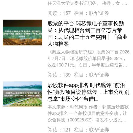
任天津大学党委书记职务。 梅兵，女，
1967年7月出生，在职研究生，理学博
阅读：
157
栏目：
联华证券
士，中共党员，....
股票的平台 瑞芯微电子董事长励
民：从代理柜台到三百亿芯片帝
国：励民的二十五年突围丨「商业
人物档案」
《商业人物档案研究组》股票的平台 2026
年7月7日，瑞芯微股价单日暴涨8.28%，
收盘190.71元。次日，半年度业绩预告出
炉：营收28.7至29.1亿元，同....
阅读：
139
栏目：
联华证券
炒股软件app排名 时代锐评|“前沿
性”募投项目说停就停，上市公司别
总拿“市场变化”当借口
本文来源：时代周报 作者：郭儒逸炒股软
件app排名 一个募投项目的意外变动，让
众合科技（000925.SZ）引发不少股民吐
槽。 7月28日晚，众合科技公告称，经....
阅读：
121
栏目：
联华证券