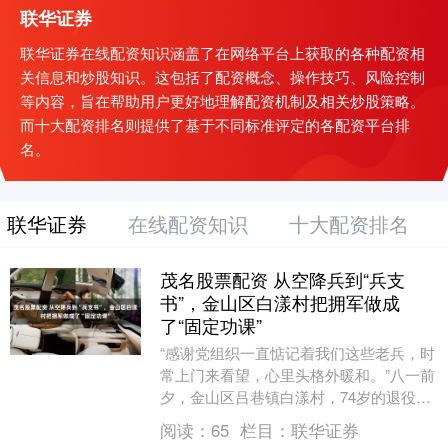
联华证券
联华证券在线配资知识涵盖了在网络平台上获取的各种配资相
关信息和炒股知识。这包括了配资概念、操作技巧、风险控制
等内容，旨在帮助用户更好地理解配资机制及相关炒股策略。
而十大配资排名则提供了基于不同标准评定的各配资平台排
名。
联华证券
在线配资知识
十大配资排名
茂名股票配资 从空降兵到“兵支
书”，金山区白漾村把拥军做成
了“固定功课”
“感谢党组织一直惦记着我们这些老兵，时
常上门来看望，心里头格外暖和。”八一前
夕，金山区吕巷镇白漾村，74岁的退役军
人老陈握住来访者的手，语气有些激动。
阅读：
65
栏目：
联华证券
这一天，....