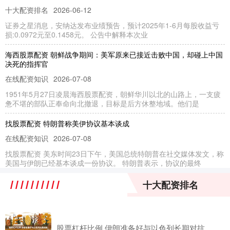
十大配资排名
2026-06-12
证券之星消息，安纳达发布业绩预告，预计2025年1-6月每股收益亏
损:0.0972元至0.1458元。 公告中解释本次业
海西股票配资 朝鲜战争期间：美军原来已接近击败中国，却碰上中国
决死的指挥官
在线配资知识
2026-07-08
1951年5月27日凌晨海西股票配资，朝鲜华川以北的山路上，一支疲
惫不堪的部队正奉命向北撤退，目标是后方休整地域。他们是
找股票配资 特朗普称美伊协议基本谈成
在线配资知识
2026-07-08
找股票配资 美东时间23日下午，美国总统特朗普在社交媒体发文，称
美国与伊朗已经基本谈成一份协议。 特朗普表示，协议的最终
最专业股票配资论坛 蒂娜·斯普拉特太大胆，画出美女人体惊艳一刻，
十大配资排名
深深触及心灵深处
联华证券
2026-07-24
最专业股票配资论坛 在英国，有一位女艺术家很喜欢在自己的作品中
股票杠杆比例 伊朗准备好与以色列长期对抗