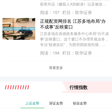
获奖作品《嫌疑人X的献身》以及被改编
成影视作品、在日本国内外广受欢迎的
阅读：
157
栏目：
联华证券
《白夜行》等....
正规配资网排名 江苏多地布局“办
不成事”反映窗口
江苏多地在各级政务服务中心布局“办不成
事”反映窗口。这个窗口不办理常规业务，
专治“疑难杂症”，为那些因政策衔接、部
门壁垒、材料缺失等原因“办不成”的事提
阅读：
194
栏目：
联华证券
供兜底受....
查看更多
行情指数
上证走势
深证走势
创业走势