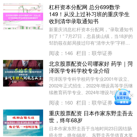
杠杆资本分配网 总分699数学
149！从没上过补习班的重庆学生
收到清华录取通知书
新重庆消息杠杆资本分配网，“录取通知书
到了！” 7月27日，忠县拔山镇，当18岁的
邹韵筱在邮局接过印有“清华大学”字样的
EMS信封时，他感觉很平静：“通知书到
阅读：
146
栏目：
联华证券
了....
北京股票配资公司哪家好 药学｜菏
泽医学专科学校专业介绍
菏泽医学专科学校药学专业2001年设立、
2002年正式招生，2022年增设高等学历继
续教育药学专业、2024年增设与济宁医学
院联合培养3+2专本贯通药学专业，至....
阅读：
160
栏目：
联华证券
重庆股票配资 日本作家东野圭吾去
世，终年68岁
日本作家东野圭吾于当地时间23日因结肠
癌去世，终年68岁。 东野圭吾凭借直木奖