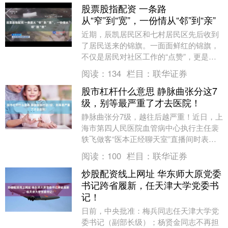
股票股指配资 一条路
从“窄”到“宽”，一份情从“邻”到“亲”
近期，辰凯居民区和七村居民区先后收到
了居民送来的锦旗。一面面鲜红的锦旗，
不仅是居民对社区工作的“点赞”，更是金
山区石化街道深耕为民服务、践行全过程
阅读：
134
栏目：
联华证券
人民民主的生动....
股市杠杆什么意思 静脉曲张分这7
级，别等最严重了才去医院！
静脉曲张分7级，越往后越严重！近日，上
海市第四人民医院血管病中心执行主任裴
轶飞做客“医本正经聊天室”直播间时表
示：如果只是0、1、2级，还能保守调
阅读：
100
栏目：
联华证券
理。等级继续升....
炒股配资线上网址 华东师大原党委
书记跨省履新，任天津大学党委书
记！
日前，中央批准：梅兵同志任天津大学党
委书记（副部长级）；杨贤金同志不再担