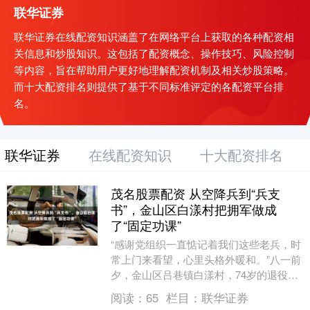
联华证券
联华证券在线配资知识涵盖了在网络平台上获取的各种配资相
关信息和炒股知识。这包括了配资概念、操作技巧、风险控制
等内容，旨在帮助用户更好地理解配资机制及相关炒股策略。
而十大配资排名则提供了基于不同标准评定的各配资平台排
名。
联华证券
在线配资知识
十大配资排名
茂名股票配资 从空降兵到“兵支
书”，金山区白漾村把拥军做成
了“固定功课”
“感谢党组织一直惦记着我们这些老兵，时
常上门来看望，心里头格外暖和。”八一前
夕，金山区吕巷镇白漾村，74岁的退役军
人老陈握住来访者的手，语气有些激动。
阅读：
65
栏目：
联华证券
这一天，....