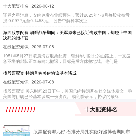
十大配资排名
2026-06-12
证券之星消息，安纳达发布业绩预告，预计2025年1-6月每股收益亏
损:0.0972元至0.1458元。 公告中解释本次业
海西股票配资 朝鲜战争期间：美军原来已接近击败中国，却碰上中国
决死的指挥官
在线配资知识
2026-07-08
1951年5月27日凌晨海西股票配资，朝鲜华川以北的山路上，一支疲
惫不堪的部队正奉命向北撤退，目标是后方休整地域。他们是
找股票配资 特朗普称美伊协议基本谈成
在线配资知识
2026-07-08
找股票配资 美东时间23日下午，美国总统特朗普在社交媒体发文，称
美国与伊朗已经基本谈成一份协议。 特朗普表示，协议的最终
最专业股票配资论坛 蒂娜·斯普拉特太大胆，画出美女人体惊艳一刻，
十大配资排名
深深触及心灵深处
联华证券
2026-07-24
股票配资哪儿好 石排分局扎实做好漫博会期间市
最专业股票配资论坛 在英国，有一位女艺术家很喜欢在自己的作品中