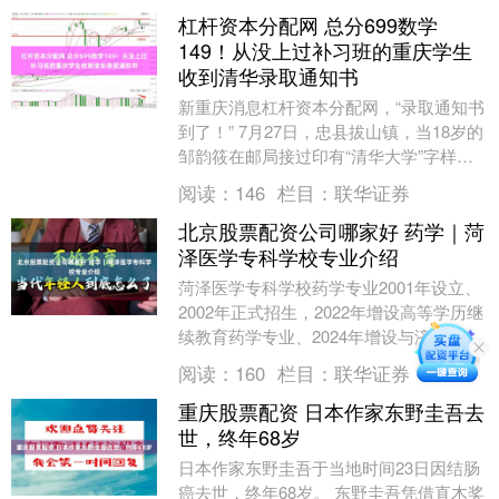
杠杆资本分配网 总分699数学
149！从没上过补习班的重庆学生
收到清华录取通知书
新重庆消息杠杆资本分配网，“录取通知书
到了！” 7月27日，忠县拔山镇，当18岁的
邹韵筱在邮局接过印有“清华大学”字样的
EMS信封时，他感觉很平静：“通知书到
阅读：
146
栏目：
联华证券
了....
北京股票配资公司哪家好 药学｜菏
泽医学专科学校专业介绍
菏泽医学专科学校药学专业2001年设立、
2002年正式招生，2022年增设高等学历继
续教育药学专业、2024年增设与济宁医学
院联合培养3+2专本贯通药学专业，至....
阅读：
160
栏目：
联华证券
重庆股票配资 日本作家东野圭吾去
世，终年68岁
日本作家东野圭吾于当地时间23日因结肠
癌去世，终年68岁。 东野圭吾凭借直木奖