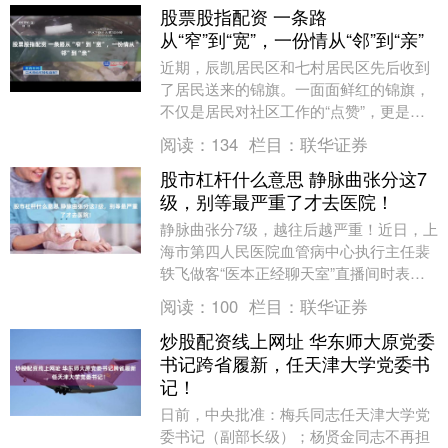
股票股指配资 一条路
从“窄”到“宽”，一份情从“邻”到“亲”
近期，辰凯居民区和七村居民区先后收到
了居民送来的锦旗。一面面鲜红的锦旗，
不仅是居民对社区工作的“点赞”，更是金
山区石化街道深耕为民服务、践行全过程
阅读：
134
栏目：
联华证券
人民民主的生动....
股市杠杆什么意思 静脉曲张分这7
级，别等最严重了才去医院！
静脉曲张分7级，越往后越严重！近日，上
海市第四人民医院血管病中心执行主任裴
轶飞做客“医本正经聊天室”直播间时表
示：如果只是0、1、2级，还能保守调
阅读：
100
栏目：
联华证券
理。等级继续升....
炒股配资线上网址 华东师大原党委
书记跨省履新，任天津大学党委书
记！
日前，中央批准：梅兵同志任天津大学党
委书记（副部长级）；杨贤金同志不再担