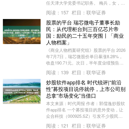
任天津大学党委书记职务。 梅兵，女，
1967年7月出生，在职研究生，理学博
阅读：
157
栏目：
联华证券
士，中共党员，....
股票的平台 瑞芯微电子董事长励
民：从代理柜台到三百亿芯片帝
国：励民的二十五年突围丨「商业
人物档案」
《商业人物档案研究组》股票的平台 2026
年7月7日，瑞芯微股价单日暴涨8.28%，
收盘190.71元。次日，半年度业绩预告出
炉：营收28.7至29.1亿元，同....
阅读：
139
栏目：
联华证券
炒股软件app排名 时代锐评|“前沿
性”募投项目说停就停，上市公司别
总拿“市场变化”当借口
本文来源：时代周报 作者：郭儒逸炒股软
件app排名 一个募投项目的意外变动，让
众合科技（000925.SZ）引发不少股民吐
槽。 7月28日晚，众合科技公告称，经....
阅读：
121
栏目：
联华证券