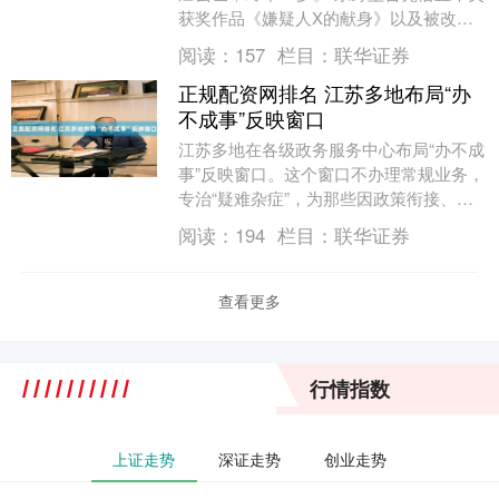
获奖作品《嫌疑人X的献身》以及被改编
成影视作品、在日本国内外广受欢迎的
阅读：
157
栏目：
联华证券
《白夜行》等....
正规配资网排名 江苏多地布局“办
不成事”反映窗口
江苏多地在各级政务服务中心布局“办不成
事”反映窗口。这个窗口不办理常规业务，
专治“疑难杂症”，为那些因政策衔接、部
门壁垒、材料缺失等原因“办不成”的事提
阅读：
194
栏目：
联华证券
供兜底受....
查看更多
行情指数
上证走势
深证走势
创业走势