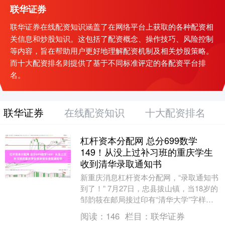
联华证券
联华证券在线配资知识涵盖了在网络平台上获取的各种配资相
关信息和炒股知识。这包括了配资概念、操作技巧、风险控制
等内容，旨在帮助用户更好地理解配资机制及相关炒股策略。
而十大配资排名则提供了基于不同标准评定的各配资平台排
名。
联华证券
在线配资知识
十大配资排名
杠杆资本分配网 总分699数学
149！从没上过补习班的重庆学生
收到清华录取通知书
新重庆消息杠杆资本分配网，“录取通知书
到了！” 7月27日，忠县拔山镇，当18岁的
邹韵筱在邮局接过印有“清华大学”字样的
EMS信封时，他感觉很平静：“通知书到
阅读：
146
栏目：
联华证券
了....