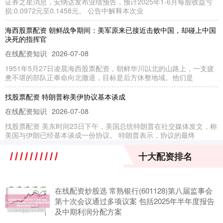
证券之星消息，安纳达发布业绩预告，预计2025年1-6月每股收益亏
损:0.0972元至0.1458元。 公告中解释本次业
海西股票配资 朝鲜战争期间：美军原来已接近击败中国，却碰上中国
决死的指挥官
在线配资知识
2026-07-08
1951年5月27日凌晨海西股票配资，朝鲜华川以北的山路上，一支疲
惫不堪的部队正奉命向北撤退，目标是后方休整地域。他们是
找股票配资 特朗普称美伊协议基本谈成
在线配资知识
2026-07-08
找股票配资 美东时间23日下午，美国总统特朗普在社交媒体发文，称
美国与伊朗已经基本谈成一份协议。 特朗普表示，协议的最终
最专业股票配资论坛 蒂娜·斯普拉特太大胆，画出美女人体惊艳一刻，
十大配资排名
深深触及心灵深处
联华证券
2026-07-24
在线配资炒股选 常熟银行(601128)第八届监事会
最专业股票配资论坛 在英国，有一位女艺术家很喜欢在自己的作品中
第十次会议通过多项议案 包括2025年半年度报告
描绘女人的形象，她画面中的人物总是出其的安静，而且只有一束
及中期利润分配方案