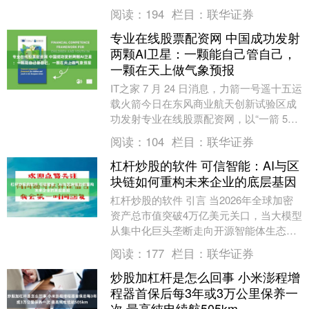
门壁垒、材料缺失等原因“办不成”的事提
阅读：
194
栏目：
联华证券
供兜底受....
专业在线股票配资网 中国成功发射
两颗AI卫星：一颗能自己管自己，
一颗在天上做气象预报
IT之家 7 月 24 日消息，力箭一号遥十五运
载火箭今日在东风商业航天创新试验区成
功发射专业在线股票配资网，以“一箭 5
星”方式将 5 颗卫星送入预定轨道。....
阅读：
104
栏目：
联华证券
杠杆炒股的软件 可信智能：AI与区
块链如何重构未来企业的底层基因
杠杆炒股的软件 引言 当2026年全球加密
资产总市值突破4万亿美元关口，当大模型
从集中化巨头垄断走向开源智能体生态，
我们正站在一个商业分水岭上。互联网实
阅读：
177
栏目：
联华证券
现了信息....
炒股加杠杆是怎么回事 小米澎程增
程器首保后每3年或3万公里保养一
次 最高纯电续航505km