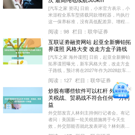
[汽车之家 资讯] 日前，小米官方表示，小
米澎程全系车型搭载同款增程器，均执行
这一保养标准，没有高低配差异。增程器
首次保养后，每3年或3万公里保养1次。
阅读：
98
栏目：
联华证券
小米增程....
互联证劵融资网站 起亚全新狮铂拓
界谍照 风格大变 改走方盒子路线
[汽车之家 海外谍照] 日前，起亚全新狮铂
拓界谍照曝光，新车风格大变，改走方盒
子路线，预计将在2027年作为2028款车型
发布。 友情提示：如果您有新车谍照/
阅读：
127
栏目：
联华证券
新....
炒股有哪些软件可以杠杆 外交部：
关税战、贸易战不符合任何一方利
益
外交部发言人林剑主持例行记者会。有记
者问：美国新一轮关税措施将于今天生
效，外交部能否就此发表评论？林剑表
示，中方在中美经贸问题上的立场是一贯