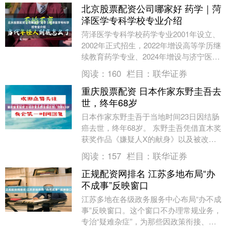
北京股票配资公司哪家好 药学｜菏
泽医学专科学校专业介绍
菏泽医学专科学校药学专业2001年设立、
2002年正式招生，2022年增设高等学历继
续教育药学专业、2024年增设与济宁医学
院联合培养3+2专本贯通药学专业，至....
阅读：
160
栏目：
联华证券
重庆股票配资 日本作家东野圭吾去
世，终年68岁
日本作家东野圭吾于当地时间23日因结肠
癌去世，终年68岁。 东野圭吾凭借直木奖
获奖作品《嫌疑人X的献身》以及被改编
成影视作品、在日本国内外广受欢迎的
阅读：
157
栏目：
联华证券
《白夜行》等....
正规配资网排名 江苏多地布局“办
不成事”反映窗口
江苏多地在各级政务服务中心布局“办不成
事”反映窗口。这个窗口不办理常规业务，
专治“疑难杂症”，为那些因政策衔接、部