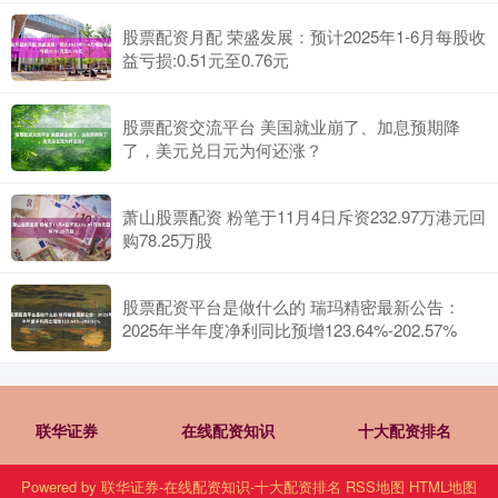
股票配资月配 荣盛发展：预计2025年1-6月每股收
益亏损:0.51元至0.76元
股票配资交流平台 美国就业崩了、加息预期降
了，美元兑日元为何还涨？
萧山股票配资 粉笔于11月4日斥资232.97万港元回
购78.25万股
股票配资平台是做什么的 瑞玛精密最新公告：
2025年半年度净利同比预增123.64%-202.57%
联华证券
在线配资知识
十大配资排名
Powered by
联华证券-在线配资知识-十大配资排名
RSS地图
HTML地图