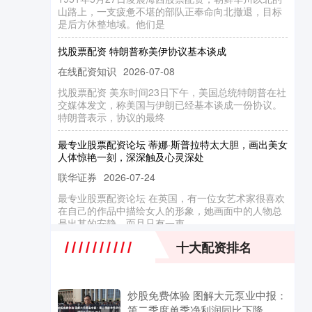
是后方休整地域。他们是
找股票配资 特朗普称美伊协议基本谈成
在线配资知识
2026-07-08
找股票配资 美东时间23日下午，美国总统特朗普在社
交媒体发文，称美国与伊朗已经基本谈成一份协议。
特朗普表示，协议的最终
最专业股票配资论坛 蒂娜·斯普拉特太大胆，画出美女
人体惊艳一刻，深深触及心灵深处
联华证券
2026-07-24
最专业股票配资论坛 在英国，有一位女艺术家很喜欢
在自己的作品中描绘女人的形象，她画面中的人物总
是出其的安静，而且只有一束
配资炒股排名 7月14日铜冠矿建发布公告，股东减持
十大配资排名
205万股
联华证券
2026-06-12
证券之星消息，7月14日铜冠矿建发布公告《铜冠矿
炒股免费体验 图解大元泵业中报：
建:关于控股股东及其一致行动人权益变动触及1%整
第二季度单季净利润同比下降