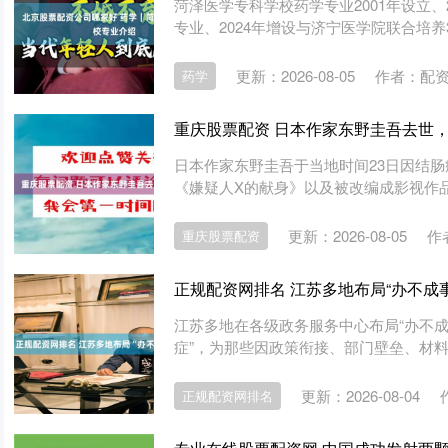
菏泽医学专科学校药学专业2001年设立、
专业、2024年增设与济宁医学院联合培养3
更新：2026-08-05
作者：配
药学
重庆股票配资 日本作家东野圭吾去世，
日本作家东野圭吾于当地时间23日因结肠
《嫌疑人X的献身》以及被改编成影视作品
更新：2026-08-05
作
重庆股票配资
正规配资网排名 江苏多地布局“办不成
江苏多地在各级政务服务中心布局“办不成
症”，为那些因政策衔接、部门壁垒、材料缺
更新：2026-08-04
正规配资网排名