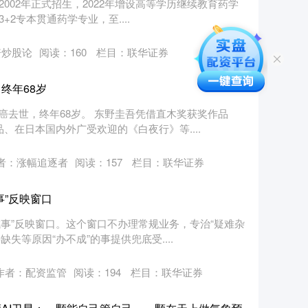
2002年正式招生，2022年增设高等学历继续教育药学
+2专本贯通药学专业，至....
资炒股论
阅读：
160
栏目：
联华证券
终年68岁
癌去世，终年68岁。 东野圭吾凭借直木奖获奖作品
、在日本国内外广受欢迎的《白夜行》等....
者：涨幅追逐者
阅读：
157
栏目：
联华证券
事”反映窗口
事”反映窗口。这个窗口不办理常规业务，专治“疑难杂
失等原因“办不成”的事提供兜底受....
作者：配资监管
阅读：
194
栏目：
联华证券