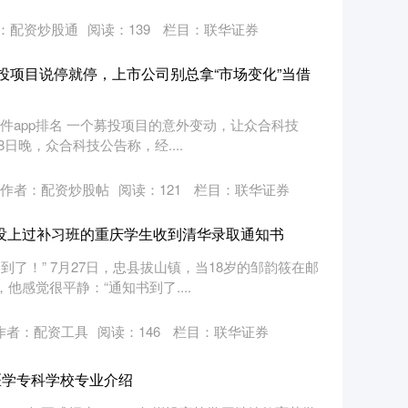
：配资炒股通
阅读：
139
栏目：
联华证券
”募投项目说停就停，上市公司别总拿“市场变化”当借
件app排名 一个募投项目的意外变动，让众合科技
28日晚，众合科技公告称，经....
作者：配资炒股帖
阅读：
121
栏目：
联华证券
！从没上过补习班的重庆学生收到清华录取通知书
了！” 7月27日，忠县拔山镇，当18岁的邹韵筱在邮
他感觉很平静：“通知书到了....
作者：配资工具
阅读：
146
栏目：
联华证券
医学专科学校专业介绍