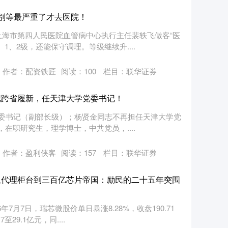
，别等最严重了才去医院！
上海市第四人民医院血管病中心执行主任裴轶飞做客“医
1、2级，还能保守调理。等级继续升....
作者：配资铁匠
阅读：
100
栏目：
联华证券
记跨省履新，任天津大学党委书记！
委书记（副部长级）；杨贤金同志不再担任天津大学党
，在职研究生，理学博士，中共党员，....
作者：盈利侠客
阅读：
157
栏目：
联华证券
从代理柜台到三百亿芯片帝国：励民的二十五年突围
7月7日，瑞芯微股价单日暴涨8.28%，收盘190.71
9.1亿元，同....