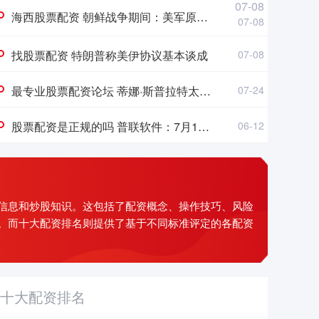
07-08
海西股票配资 朝鲜战争期间：美军原来已接近击败中国，却碰上中国决死的指挥官
07-08
找股票配资 特朗普称美伊协议基本谈成
07-08
最专业股票配资论坛 蒂娜·斯普拉特太大胆，画出美女人体惊艳一刻，深深触及心灵深处
07-24
股票配资是正规的吗 普联软件：7月11日高管冯学伟、张廷兵减持股份合计3.75万股
06-12
信息和炒股知识。这包括了配资概念、操作技巧、风险
。而十大配资排名则提供了基于不同标准评定的各配资
十大配资排名