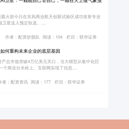
颗AI卫星：一颗能自己管自己，一颗在天上做气象预
遥十五运载火箭今日在东风商业航天创新试验区成功发射专业
颗卫星送入预定轨道。....
作者：配资炒股队
阅读：
104
栏目：
联华证券
链如何重构未来企业的底层基因
加密资产总市值突破4万亿美元关口，当大模型从集中化巨
个商业分水岭上。互联网实现了信息....
作者：配资资讯
阅读：
177
栏目：
联华证券