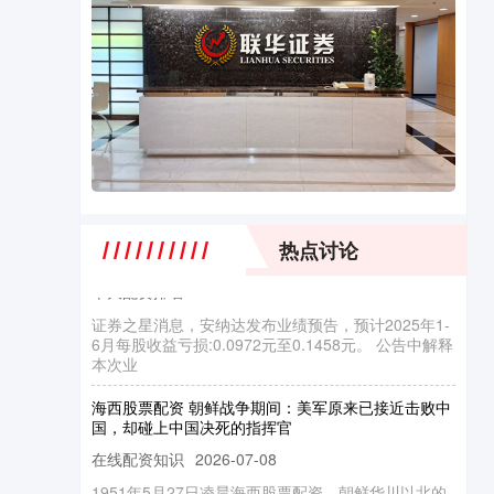
在线股票配资排名 安纳达：预计2025年1-6月每股收
益亏损:0.0972元至0.1458元
热点讨论
十大配资排名
2026-06-12
证券之星消息，安纳达发布业绩预告，预计2025年1-
6月每股收益亏损:0.0972元至0.1458元。 公告中解释
本次业
海西股票配资 朝鲜战争期间：美军原来已接近击败中
国，却碰上中国决死的指挥官
在线配资知识
2026-07-08
1951年5月27日凌晨海西股票配资，朝鲜华川以北的
山路上，一支疲惫不堪的部队正奉命向北撤退，目标