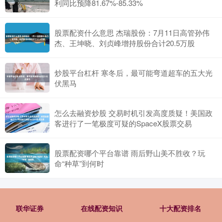
描绘女人的形象，她画面中的人物总是出其的安静，而且只有一束
利同比预降81.67%-85.33%
股票配资什么意思 杰瑞股份：7月11日高管孙伟
杰、王坤晓、刘贞峰增持股份合计20.5万股
炒股平台杠杆 寒冬后，最可能弯道超车的五大光
伏黑马
怎么去融资炒股 交易时机引发高度质疑！美国政
客进行了一笔极度可疑的SpaceX股票交易
股票配资哪个平台靠谱 雨后野山美不胜收？玩
命“种草”到何时
联华证券
在线配资知识
十大配资排名