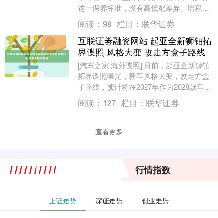
这一保养标准，没有高低配差异。增程器
首次保养后，每3年或3万公里保养1次。
阅读：
98
栏目：
联华证券
小米增程....
互联证劵融资网站 起亚全新狮铂拓
界谍照 风格大变 改走方盒子路线
[汽车之家 海外谍照] 日前，起亚全新狮铂
拓界谍照曝光，新车风格大变，改走方盒
子路线，预计将在2027年作为2028款车型
发布。 友情提示：如果您有新车谍照/
阅读：
127
栏目：
联华证券
新....
查看更多
行情指数
上证走势
深证走势
创业走势