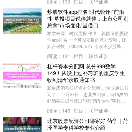
阅读：
139
栏目：
联华证券
炒股软件app排名 时代锐评|“前沿
性”募投项目说停就停，上市公司别
总拿“市场变化”当借口
本文来源：时代周报 作者：郭儒逸炒股软
件app排名 一个募投项目的意外变动，让
众合科技（000925.SZ）引发不少股民吐
槽。 7月28日晚，众合科技公告称，经....
阅读：
121
栏目：
联华证券
杠杆资本分配网 总分699数学
149！从没上过补习班的重庆学生
收到清华录取通知书
新重庆消息杠杆资本分配网，“录取通知书
到了！” 7月27日，忠县拔山镇，当18岁的
邹韵筱在邮局接过印有“清华大学”字样的
EMS信封时，他感觉很平静：“通知书到
阅读：
146
栏目：
联华证券
了....
北京股票配资公司哪家好 药学｜菏
泽医学专科学校专业介绍