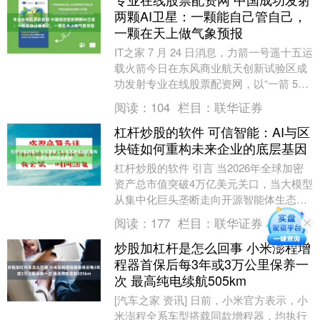
两颗AI卫星：一颗能自己管自己，
一颗在天上做气象预报
IT之家 7 月 24 日消息，力箭一号遥十五运
载火箭今日在东风商业航天创新试验区成
功发射专业在线股票配资网，以“一箭 5
星”方式将 5 颗卫星送入预定轨道。....
阅读：
104
栏目：
联华证券
杠杆炒股的软件 可信智能：AI与区
块链如何重构未来企业的底层基因
杠杆炒股的软件 引言 当2026年全球加密
资产总市值突破4万亿美元关口，当大模型
从集中化巨头垄断走向开源智能体生态，
我们正站在一个商业分水岭上。互联网实
阅读：
177
栏目：
联华证券
现了信息....
炒股加杠杆是怎么回事 小米澎程增
程器首保后每3年或3万公里保养一
次 最高纯电续航505km
[汽车之家 资讯] 日前，小米官方表示，小
米澎程全系车型搭载同款增程器，均执行