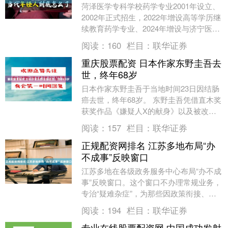
菏泽医学专科学校药学专业2001年设立、
2002年正式招生，2022年增设高等学历继
续教育药学专业、2024年增设与济宁医学
院联合培养3+2专本贯通药学专业，至....
阅读：
160
栏目：
联华证券
重庆股票配资 日本作家东野圭吾去
世，终年68岁
日本作家东野圭吾于当地时间23日因结肠
癌去世，终年68岁。 东野圭吾凭借直木奖
获奖作品《嫌疑人X的献身》以及被改编
成影视作品、在日本国内外广受欢迎的
阅读：
157
栏目：
联华证券
《白夜行》等....
正规配资网排名 江苏多地布局“办
不成事”反映窗口
江苏多地在各级政务服务中心布局“办不成
事”反映窗口。这个窗口不办理常规业务，
专治“疑难杂症”，为那些因政策衔接、部
门壁垒、材料缺失等原因“办不成”的事提
阅读：
194
栏目：
联华证券
供兜底受....
专业在线股票配资网 中国成功发射