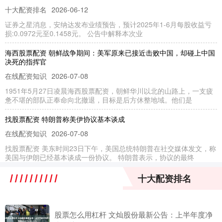
十大配资排名
2026-06-12
证券之星消息，安纳达发布业绩预告，预计2025年1-6月每股收益亏
损:0.0972元至0.1458元。 公告中解释本次业
海西股票配资 朝鲜战争期间：美军原来已接近击败中国，却碰上中国
决死的指挥官
在线配资知识
2026-07-08
1951年5月27日凌晨海西股票配资，朝鲜华川以北的山路上，一支疲
惫不堪的部队正奉命向北撤退，目标是后方休整地域。他们是
找股票配资 特朗普称美伊协议基本谈成
在线配资知识
2026-07-08
找股票配资 美东时间23日下午，美国总统特朗普在社交媒体发文，称
美国与伊朗已经基本谈成一份协议。 特朗普表示，协议的最终
最专业股票配资论坛 蒂娜·斯普拉特太大胆，画出美女人体惊艳一刻，
十大配资排名
深深触及心灵深处
联华证券
2026-07-24
股票怎么用杠杆 文灿股份最新公告：上半年度净
最专业股票配资论坛 在英国，有一位女艺术家很喜欢在自己的作品中