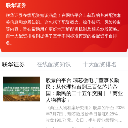
联华证券
联华证券在线配资知识涵盖了在网络平台上获取的各种配资相
关信息和炒股知识。这包括了配资概念、操作技巧、风险控制
等内容，旨在帮助用户更好地理解配资机制及相关炒股策略。
而十大配资排名则提供了基于不同标准评定的各配资平台排
名。
联华证券
在线配资知识
十大配资排名
股票的平台 瑞芯微电子董事长励
民：从代理柜台到三百亿芯片帝
国：励民的二十五年突围丨「商业
人物档案」
《商业人物档案研究组》股票的平台 2026
年7月7日，瑞芯微股价单日暴涨8.28%，
收盘190.71元。次日，半年度业绩预告出
炉：营收28.7至29.1亿元，同....