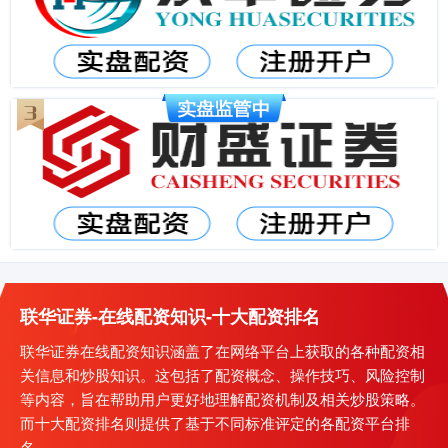
联华证券-在线配资知识-十大配资排名
联华证券在线配资知识涵盖了在网络平台上获取的各种配资相
关信息和炒股知识。这包括了配资概念、操作技巧、风险控制
等内容，旨在帮助用户更好地理解配资机制及相关炒股策略。
而十大配资排名则提供了基于不同标准评定的各配资平台排
名。