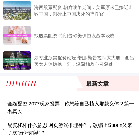
海西股票配资 朝鲜战争期间：美军原来已接近击
败中国，却碰上中国决死的指挥官
找股票配资 特朗普称美伊协议基本谈成
最专业股票配资论坛 蒂娜·斯普拉特太大胆，画出
美女人体惊艳一刻，深深触及心灵深处
最新文章
金融配资 2077玩家投票：你想给自己植入那款义体？第一
·
名真实
配资杠杆什么意思 网页游戏推理神作，改编上Steam又来
·
了次“好评如潮”？