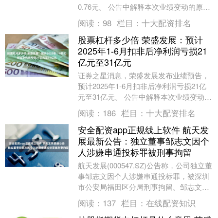
0.76元。 公告中解释本次业绩变动的原因
为： 公司 2025 年半年度归属....
阅读：
98
栏目：
十大配资排名
股票杠杆多少倍 荣盛发展：预计
2025年1-6月扣非后净利润亏损21
亿元至31亿元
证券之星消息，荣盛发展发布业绩预告，
预计2025年1-6月扣非后净利润亏损21亿
元至31亿元。 公告中解释本次业绩变动的
原因为： 公司 2025 年半年度归属于....
阅读：
186
栏目：
十大配资排名
安全配资app正规线上软件 航天发
展最新公告：独立董事邹志文因个
人涉嫌串通投标罪被刑事拘留
航天发展(000547.SZ)公告称，公司独立董
事邹志文因个人涉嫌串通投标罪，被深圳
市公安局福田区分局刑事拘留。邹志文为
公司第十届董事会独立董事，不在公司担
阅读：
137
栏目：
在线配资知识
任除....