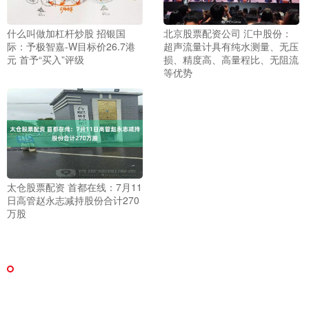
什么叫做加杠杆炒股 招银国
北京股票配资公司 汇中股份：
际：予极智嘉-W目标价26.7港
超声流量计具有纯水测量、无压
元 首予“买入”评级
损、精度高、高量程比、无阻流
等优势
太仓股票配资 首都在线：7月11
日高管赵永志减持股份合计270
万股