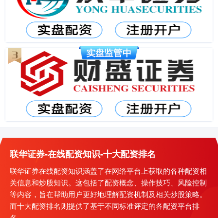
联华证券-在线配资知识-十大配资排名
联华证券在线配资知识涵盖了在网络平台上获取的各种配资相
关信息和炒股知识。这包括了配资概念、操作技巧、风险控制
等内容，旨在帮助用户更好地理解配资机制及相关炒股策略。
而十大配资排名则提供了基于不同标准评定的各配资平台排
名。