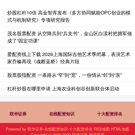
炒股杠杆10倍 高金智库发布《多方协同赋能OPC创业的模
·
式与机制研究》专项研究报告
茂名股票配资 从空降兵到“兵支书”，金山区白漾村把拥军做
·
成了“固定功课”
爱配资线上下载 2026上海国际吉他艺术季闭幕，表演艺术
·
家乔榛再现《魂断蓝桥》经典片段
股票股指配资 一条路从“窄”到“宽”，一份情从“邻”到“亲”
·
杠杆炒股在哪里申请 上海农业科创谷创新联合体启动
·
联华证券
在线配资知识
十大配资排名
Powered by
联华证券-在线配资知识-十大配资排名
RSS地图
HTML地图
Copyright
© 2009-2029
联华证券
版权所有