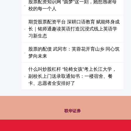
股票配资知识网 “圆梦”这一刻，她想感谢母
·
校的每一个人
期货股票配资平台 深耕口语教育 赋能终身成
长｜铭师通趣读英语打造沉浸式线上英语学
·
习新生态
股票的配债 武冈市：芙蓉花开育山乡 同心筑
·
梦向未来
什么叫炒股杠杆 “轮椅女孩”考上长江大学，
副校长上门送录取通知书：一楼宿舍、餐
·
卡、志愿者全安排好了
联华证券