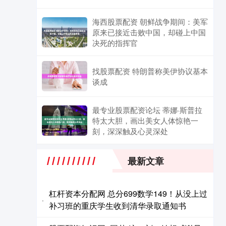
海西股票配资 朝鲜战争期间：美军
原来已接近击败中国，却碰上中国
决死的指挥官
找股票配资 特朗普称美伊协议基本
谈成
最专业股票配资论坛 蒂娜·斯普拉
特太大胆，画出美女人体惊艳一
刻，深深触及心灵深处
最新文章
杠杆资本分配网 总分699数学149！从没上过
·
补习班的重庆学生收到清华录取通知书