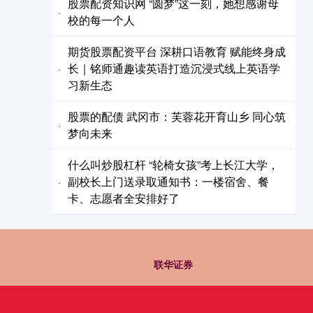
股票配资知识网 “圆梦”这一刻，她想感谢母
·
校的每一个人
期货股票配资平台 深耕口语教育 赋能终身成
长｜铭师通趣读英语打造沉浸式线上英语学
·
习新生态
股票的配债 武冈市：芙蓉花开育山乡 同心筑
·
梦向未来
什么叫炒股杠杆 “轮椅女孩”考上长江大学，
副校长上门送录取通知书：一楼宿舍、餐
·
卡、志愿者全安排好了
联华证券