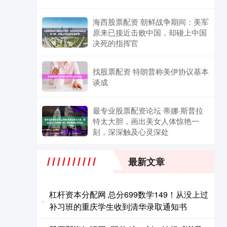
海西股票配资 朝鲜战争期间：美军
原来已接近击败中国，却碰上中国
决死的指挥官
找股票配资 特朗普称美伊协议基本
谈成
最专业股票配资论坛 蒂娜·斯普拉
特太大胆，画出美女人体惊艳一
刻，深深触及心灵深处
最新文章
杠杆资本分配网 总分699数学149！从没上过
·
补习班的重庆学生收到清华录取通知书