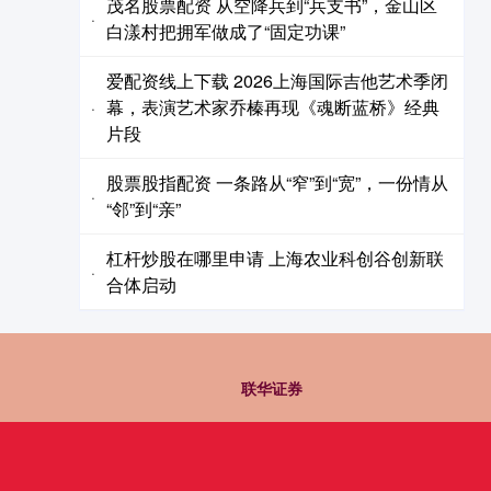
茂名股票配资 从空降兵到“兵支书”，金山区
·
白漾村把拥军做成了“固定功课”
爱配资线上下载 2026上海国际吉他艺术季闭
幕，表演艺术家乔榛再现《魂断蓝桥》经典
·
片段
股票股指配资 一条路从“窄”到“宽”，一份情从
·
“邻”到“亲”
杠杆炒股在哪里申请 上海农业科创谷创新联
·
合体启动
联华证券